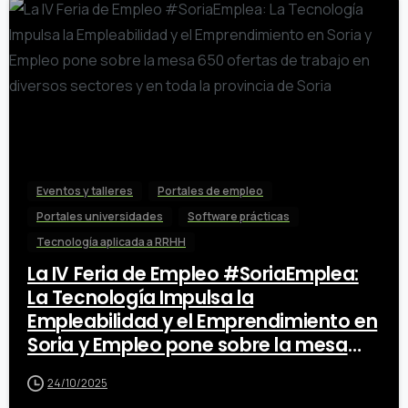
0
Eventos y talleres
Portales de empleo
Portales universidades
Software prácticas
Tecnología aplicada a RRHH
La IV Feria de Empleo #SoriaEmplea:
La Tecnología Impulsa la
Empleabilidad y el Emprendimiento en
Soria y Empleo pone sobre la mesa
650 ofertas de trabajo en diversos
24/10/2025
sectores y en toda la provincia de