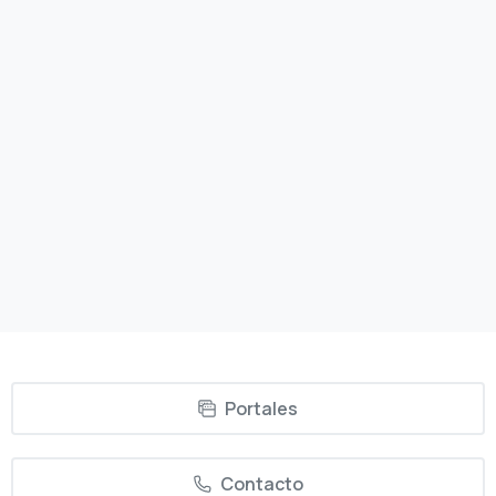
En el entorno empresarial actual, encontrar el
talento adecuado para una organización es crucial.
Un proceso de contratación eficiente y sin
problemas puede marcar la diferencia a la hora de
atraer candidatos de alta calidad. En este artículo,
abordaremos cómo...
02/10/2023
Read more
Portales
Contacto