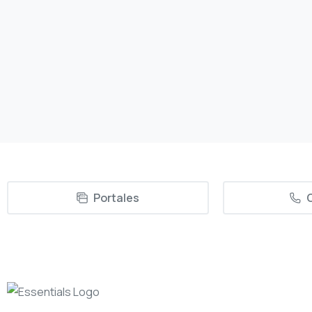
taller a las 300 mujeres que participan en el
Programa Empleo Mujer Castilla y León
(Pemcyl) Realizaremos...
27/06/2023
Read more
Portales