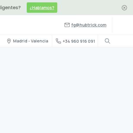
ligentes?
¿Hablamos?
fg@hubtrick.com
Madrid - Valencia
+34 960 916 091