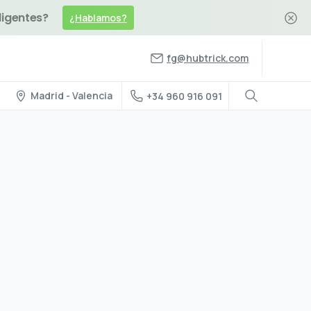
ligentes?
¿Hablamos?
fg@hubtrick.com
Madrid - Valencia
+34 960 916 091