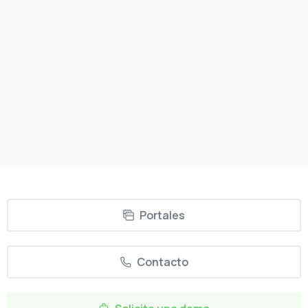
En la era de la digitalización y la automatización, la
inteligencia artificial (IA) se ha convertido en una
herramienta invaluable para los departamentos de
recursos humanos (RRHH). La IA no solo puede
optimizar la gestión del talento, sino que también...
08/09/2023
Read more
Portales
Contacto