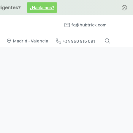
ligentes?
¿Hablamos?
fg@hubtrick.com
Madrid - Valencia
+34 960 916 091