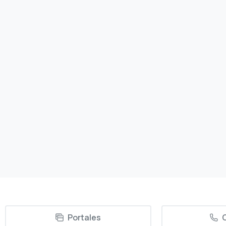
Miami, la primera
plataforma RECEXHUB
Del 18 al 20 de septiembre de 2023, el World
Trade Center de Miami, Florida, se convertirá en
el epicentro del networking y la innovación
empresarial. ¡Más de 400 expositores de más
de 30 países se unirán para hacer que...
14/09/2023
Read more
Portales